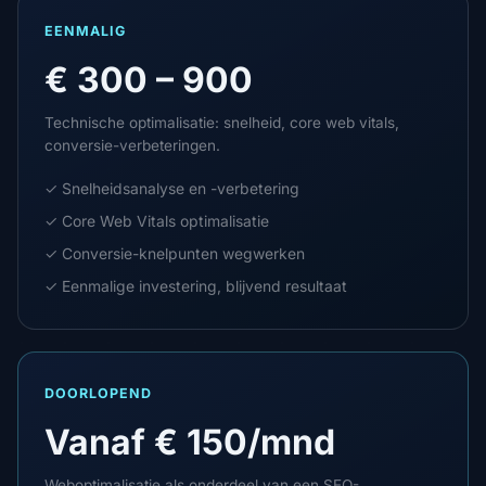
EENMALIG
€ 300 – 900
Technische optimalisatie: snelheid, core web vitals,
conversie-verbeteringen.
✓ Snelheidsanalyse en -verbetering
✓ Core Web Vitals optimalisatie
✓ Conversie-knelpunten wegwerken
✓ Eenmalige investering, blijvend resultaat
DOORLOPEND
Vanaf € 150/mnd
Weboptimalisatie als onderdeel van een SEO-