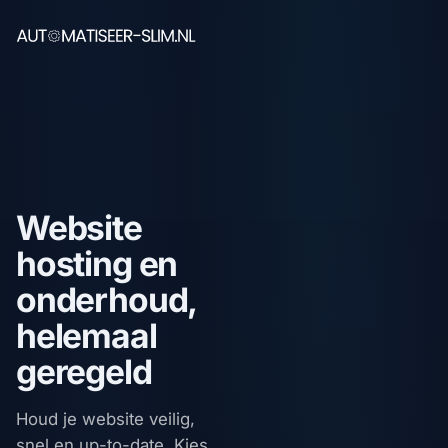
Website
hosting en
onderhoud,
helemaal
geregeld
Houd je website veilig,
snel en up-to-date. Kies