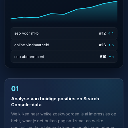
seo voor mkb
#12
↑ 4
online vindbaarheid
#16
↑ 5
seo abonnement
#19
↑ 1
01
Analyse van huidige posities en Search
Console-data
We kijken naar welke zoekwoorden je al impressies op
hebt, waar je net buiten pagina 1 staat en welke
pagina's verkeer binnenkrijgen maar niet converteren.