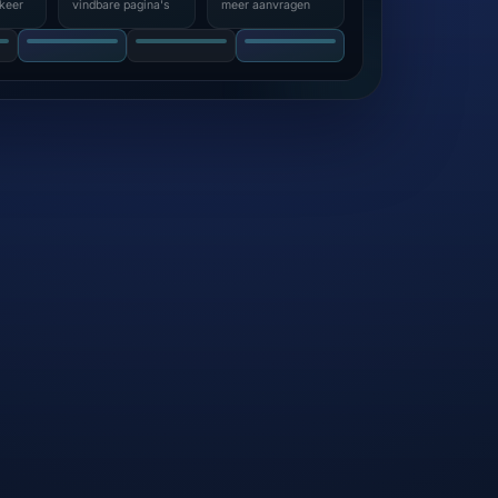
keer
vindbare pagina's
meer aanvragen