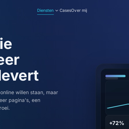
Diensten
Cases
Over mij
ie
eer
levert
 online willen staan, maar
eer pagina's, een
oei.
+72%