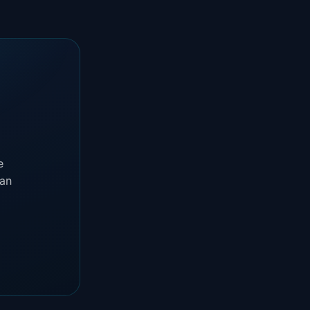
e
van